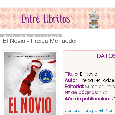
jueves, 25 de junio de 2026
El Novio - Freida McFadden
DATOS
Título
:
El Novio
Autor:
Freida McFadde
Editorial
:
Suma de letr
Nº de páginas
:
352
Año de publicación
:
2
Comprar libro papel
|
Comp