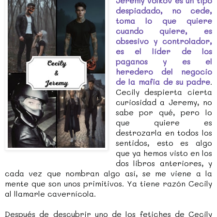
Jeremy Volkov es un tipo
despiadado, no cede,
toma lo que quiere
cuando quiere, es
obsesivo y controlador,
es el líder de los
paganos y es el
heredero del negocio
de la mafia de su padre
.
Cecily despierta cierta
curiosidad a Jeremy, no
sabe por qué, pero lo
que quiere es
destrozarla en todos los
sentidos, esto es algo
que ya hemos visto en los
dos libros anteriores, y
cada vez que nombran algo así, se me viene a la
mente que son unos primitivos. Ya tiene razón Cecily
al llamarle cavernícola.
Después de descubrir uno de los fetiches de Cecily