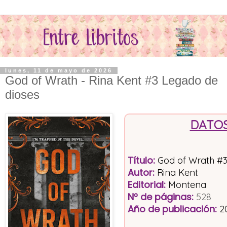
lunes, 11 de mayo de 2026
God of Wrath - Rina Kent #3 Legado de
dioses
DATOS
Título
:
God of Wrath #3
Autor:
Rina Kent
Editorial
:
Montena
Nº de páginas
:
528
Año de publicación
:
2