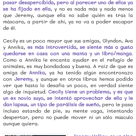
pasar desapercibida, pero al parecer uno de ellos ya
se ha fijado en ella
, y no es nada más y nada menos
que Jeremy, aunque ella no sabe quién es tras la
máscara, a partir de ahí, ya no va a poder escapar
de él.
Cecily es un poco mayor que sus amigas, Glyndon, Ava
y Annika,
es más introvertida, se siente más a gusto
quedarse en casa con una manta y un libro/manga
.
Como a Annika le encanta ayudar en el refugio de
animales, es muy bondadosa y buena. A raíz de que es
amiga de
Annika
, ya ha tenido algún encontronazo
con
Jeremy
, y aunque en otros libros hemos podido
ver que hasta lo desafía un poco, en verdad siente
algo de inquietud.
Cecily tiene un problema, y es que
un ex novio suyo, se intentó aprovechar de ella y le
dan lapsus, un tipo de parálisis de sueño
, pero le pasa
incluso estando de pie, su mente vaga, intentando
despertar, pero no puede mover ni un sólo músculo
aunque quiera.