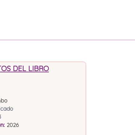
OS DEL LIBRO
mbo
icado
3
ón
:
2026