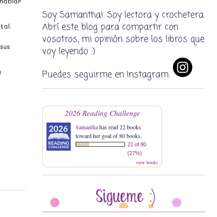
 hablar
Soy Samantha!. Soy lectora y crochetera.
Abrí este blog para compartir con
tal.
vosotros, mi opinión sobre los libros que
sus
voy leyendo :)
a
Puedes seguirme en Instagram:
2026 Reading Challenge
Samantha
has read 22 books
toward her goal of 80 books.
22 of 80
(27%)
view books