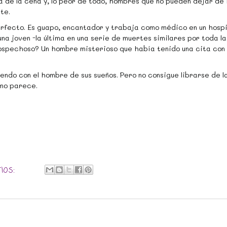
ta de la cena y, lo peor de todo, hombres que no pueden dejar de
te.
rfecto. Es guapo, encantador y trabaja como médico en un hospi
na joven -la última en una serie de muertes similares por toda la
sospechoso? Un hombre misterioso que había tenido una cita con 
endo con el hombre de sus sueños. Pero no consigue librarse de l
omo parece.
ios: