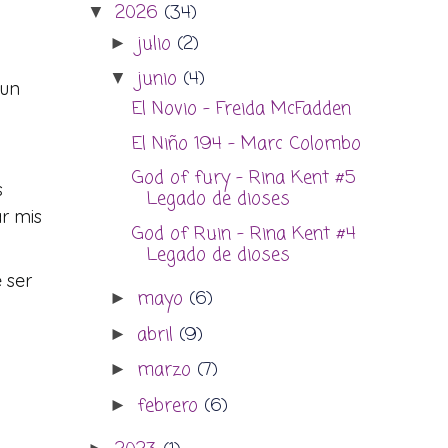
2026
(34)
▼
julio
(2)
►
junio
(4)
▼
 un
El Novio - Freida McFadden
El Niño 194 - Marc Colombo
God of fury - Rina Kent #5
s
Legado de dioses
r mis
God of Ruin - Rina Kent #4
Legado de dioses
 ser
mayo
(6)
►
abril
(9)
►
marzo
(7)
►
febrero
(6)
►