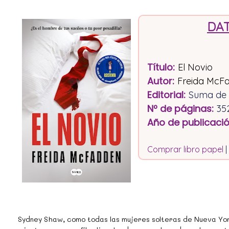
DAT
Título
:
El Novio
Autor:
Freida McF
Editorial
:
Suma de 
Nº de páginas
:
35
Año de publicaci
Comprar libro papel
|
Sydney Shaw, como todas las mujeres solteras de Nueva York