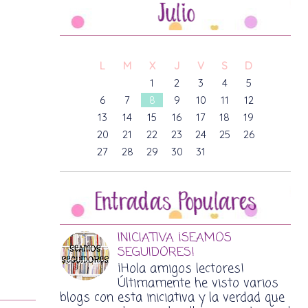
L
M
X
J
V
S
D
1
2
3
4
5
6
7
8
9
10
11
12
13
14
15
16
17
18
19
20
21
22
23
24
25
26
27
28
29
30
31
INICIATIVA ¡SEAMOS
SEGUIDORES!
¡Hola amigos lectores!
Últimamente he visto varios
blogs con esta iniciativa y la verdad que