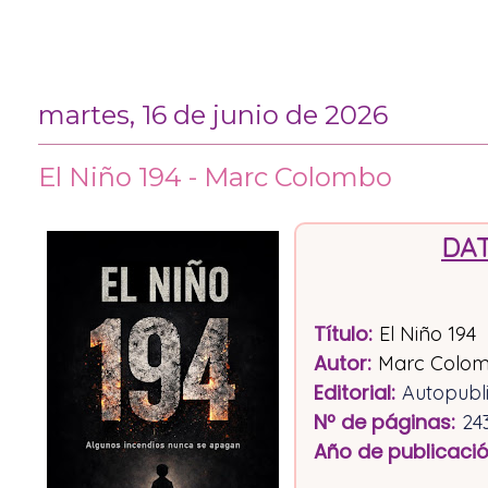
martes, 16 de junio de 2026
El Niño 194 - Marc Colombo
DAT
Título
:
El Niño 194
Autor:
Marc Colo
Editorial
:
Autopubl
Nº de páginas
:
24
Año de publicaci