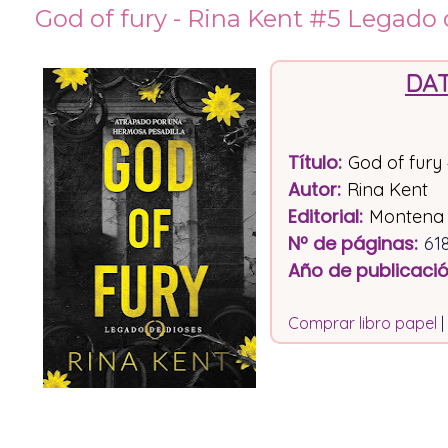
God of fury - Rina Kent #5 Legado 
DAT
Título
:
God of fury
Autor:
Rina Kent
Editorial
:
Montena
Nº de páginas
:
61
Año de publicaci
Comprar libro papel
|