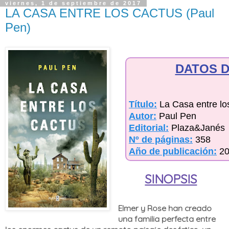
viernes, 1 de septiembre de 2017
LA CASA ENTRE LOS CACTUS (Paul
Pen)
DATOS D
Título:
La Casa entre lo
Autor:
Paul Pen
Editorial:
Plaza&Janés
Nº de páginas:
358
Año de publicación:
2
SINOPSIS
Elmer y Rose han creado
una familia perfecta entre