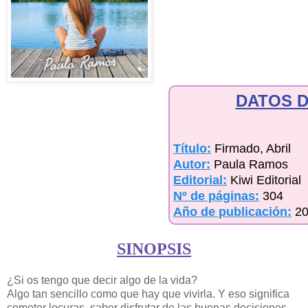
DATOS D
Título:
Firmado, Abril
Autor:
Paula Ramos
Editorial:
Kiwi Editorial
Nº de páginas:
304
Año de publicación:
2
SINOPSIS
¿Si os tengo que decir algo de la vida?
Algo tan sencillo como que hay que vivirla. Y eso significa
cometer locuras, saber disfrutar de las buenas decisiones,