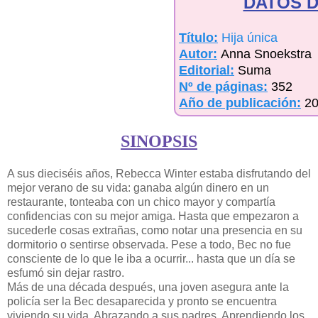
DATOS D
Título:
Hija única
Autor:
Anna Snoekstra
Editorial:
Suma
Nº de páginas:
352
Año de publicación:
2
SINOPSIS
A sus dieciséis años, Rebecca Winter estaba disfrutando del
mejor verano de su vida: ganaba algún dinero en un
restaurante, tonteaba con un chico mayor y compartía
confidencias con su mejor amiga. Hasta que empezaron a
sucederle cosas extrañas, como notar una presencia en su
dormitorio o sentirse observada. Pese a todo, Bec no fue
consciente de lo que le iba a ocurrir... hasta que un día se
esfumó sin dejar rastro.
Más de una década después, una joven asegura ante la
policía ser la Bec desaparecida y pronto se encuentra
viviendo su vida. Abrazando a sus padres. Aprendiendo los