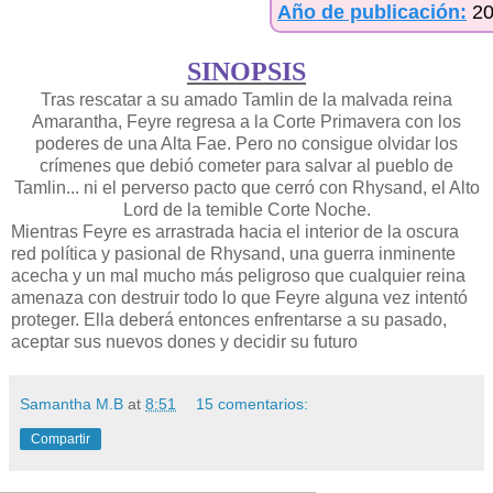
Año de publicación:
2
SINOPSIS
Tras rescatar a su amado Tamlin de la malvada reina
Amarantha, Feyre regresa a la Corte Primavera con los
poderes de una Alta Fae. Pero no consigue olvidar los
crímenes que debió cometer para salvar al pueblo de
Tamlin... ni el perverso pacto que cerró con Rhysand, el Alto
Lord de la temible Corte Noche.
Mientras Feyre es arrastrada hacia el interior de la oscura
red política y pasional de Rhysand, una guerra inminente
acecha y un mal mucho más peligroso que cualquier reina
amenaza con destruir todo lo que Feyre alguna vez intentó
proteger. Ella deberá entonces enfrentarse a su pasado,
aceptar sus nuevos dones y decidir su futuro
Samantha M.B
at
8:51
15 comentarios:
Compartir