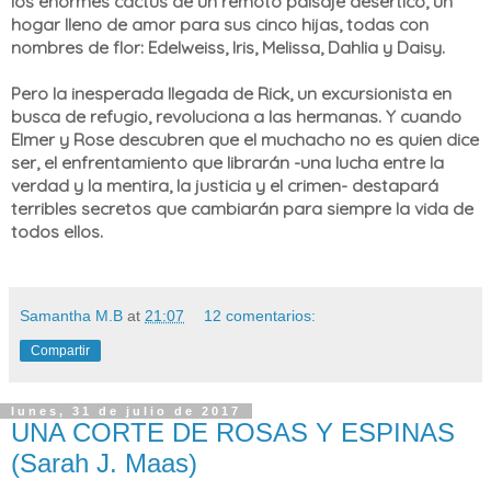
los enormes cactus de un remoto paisaje desértico, un
hogar lleno de amor para sus cinco hijas, todas con
nombres de flor: Edelweiss, Iris, Melissa, Dahlia y Daisy.
Pero la inesperada llegada de Rick, un excursionista en
busca de refugio, revoluciona a las hermanas. Y cuando
Elmer y Rose descubren que el muchacho no es quien dice
ser, el enfrentamiento que librarán -una lucha entre la
verdad y la mentira, la justicia y el crimen- destapará
terribles secretos que cambiarán para siempre la vida de
todos ellos.
Samantha M.B
at
21:07
12 comentarios:
Compartir
lunes, 31 de julio de 2017
UNA CORTE DE ROSAS Y ESPINAS
(Sarah J. Maas)