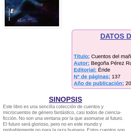
DATOS D
Título:
Cuentos del mañ
Autor:
Begoña Pérez Ru
Editorial:
Éride
Nº de páginas:
137
Año de publicación:
2
SINOPSIS
Este libro es una sencilla colección de cuentos y
microcuentos de género fantástico, casi todos de ciencia-
ficción. No son una ventana por la que asomarse al futuro.
El futuro será glorioso, pero no en
este mundo y
probablemente no para la raza humana. Estos cuentos son