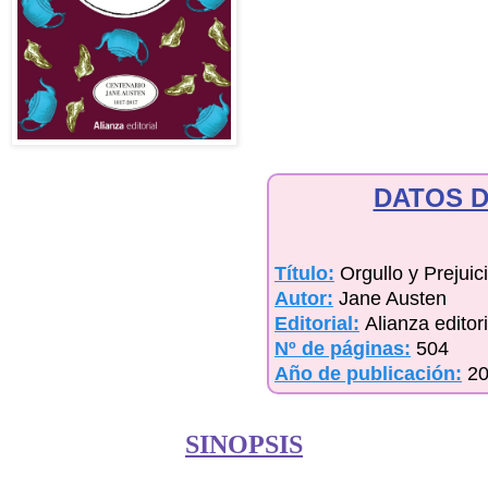
DATOS D
Título:
Orgullo y Prejuic
Autor:
Jane Austen
Editorial:
Alianza editori
Nº de páginas:
504
Año de publicación:
2
SINOPSIS