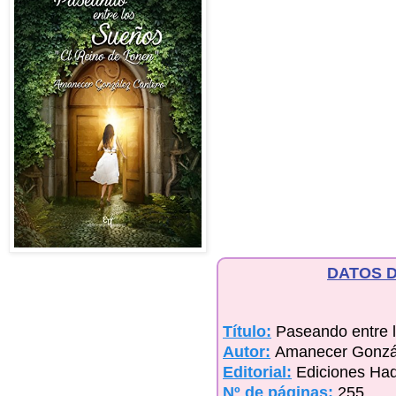
DATOS D
Título:
Paseando entre 
Autor:
Amanecer Gonzá
Editorial:
Ediciones Ha
Nº de páginas:
255