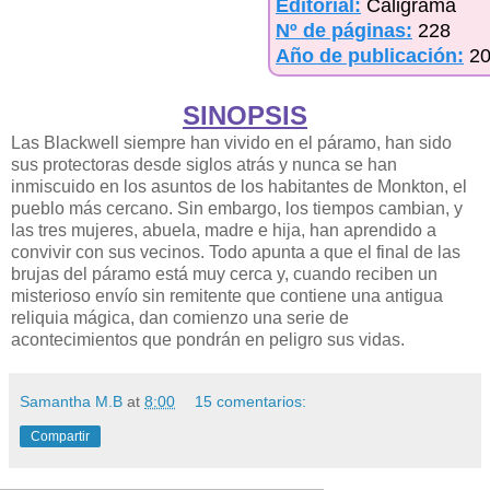
Editorial:
Caligrama
Nº de páginas:
228
Año de publicación:
2
SINOPSIS
Las Blackwell siempre han vivido en el páramo, han sido
sus protectoras desde siglos atrás y nunca se han
inmiscuido en los asuntos de los habitantes de Monkton, el
pueblo más cercano. Sin embargo, los tiempos cambian, y
las tres mujeres, abuela, madre e hija, han aprendido a
convivir con sus vecinos. Todo apunta a que el final de las
brujas del páramo está muy cerca y, cuando reciben un
misterioso envío sin remitente que contiene una antigua
reliquia mágica, dan comienzo una serie de
acontecimientos que pondrán en peligro sus vidas.
Samantha M.B
at
8:00
15 comentarios:
Compartir