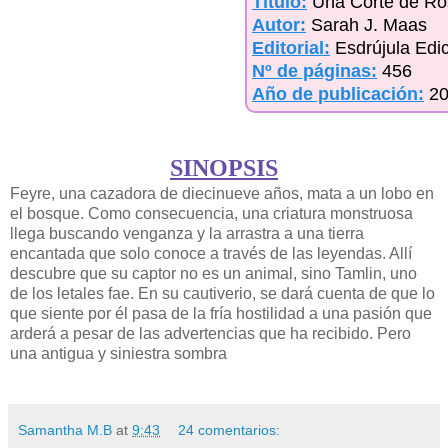
Título:
Una Corte de Ro
Autor:
Sarah J. Maas
Editorial:
Esdrújula Edi
Nº de páginas:
456
Año de publicación:
2
SINOPSIS
Feyre, una cazadora de diecinueve años, mata a un lobo en
el bosque. Como consecuencia, una criatura monstruosa
llega buscando venganza y la arrastra a una tierra
encantada que solo conoce a través de las leyendas. Allí
descubre que su captor no es un animal, sino Tamlin, uno
de los letales fae. En su cautiverio, se dará cuenta de que lo
que siente por él pasa de la fría hostilidad a una pasión que
arderá a pesar de las advertencias que ha recibido. Pero
una antigua y siniestra sombra
Samantha M.B
at
9:43
24 comentarios: