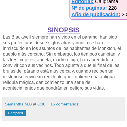
Editorial:
Caligrama
Nº de páginas:
228
Año de publicación:
2
SINOPSIS
Las Blackwell siempre han vivido en el páramo, han sido
sus protectoras desde siglos atrás y nunca se han
inmiscuido en los asuntos de los habitantes de Monkton, el
pueblo más cercano. Sin embargo, los tiempos cambian, y
las tres mujeres, abuela, madre e hija, han aprendido a
convivir con sus vecinos. Todo apunta a que el final de las
brujas del páramo está muy cerca y, cuando reciben un
misterioso envío sin remitente que contiene una antigua
reliquia mágica, dan comienzo una serie de
acontecimientos que pondrán en peligro sus vidas.
Samantha M.B
at
8:00
15 comentarios:
Compartir