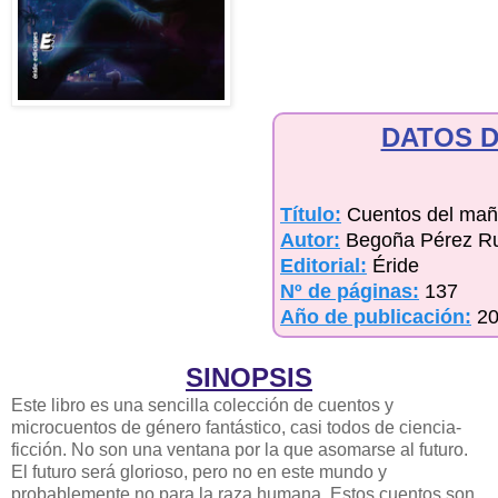
DATOS D
Título:
Cuentos del mañ
Autor:
Begoña Pérez Ru
Editorial:
Éride
Nº de páginas:
137
Año de publicación:
2
SINOPSIS
Este libro es una sencilla colección de cuentos y
microcuentos de género fantástico, casi todos de ciencia-
ficción. No son una ventana por la que asomarse al futuro.
El futuro será glorioso, pero no en
este mundo y
probablemente no para la raza humana. Estos cuentos son