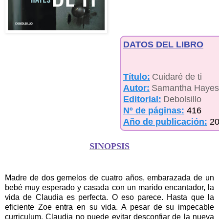
DATOS DEL LIBRO
Título:
Cuidaré de ti
Autor:
Samantha Hayes
Editorial:
Debolsillo
Nº de páginas:
416
Año de publicación:
2
SINOPSIS
Madre de dos gemelos de cuatro años, embarazada de un
bebé muy esperado y casada con un marido encantador, la
vida de Claudia es perfecta. O eso parece. Hasta que la
eficiente Zoe entra en su vida. A pesar de su impecable
curriculum, Claudia no puede evitar desconfiar de la nueva