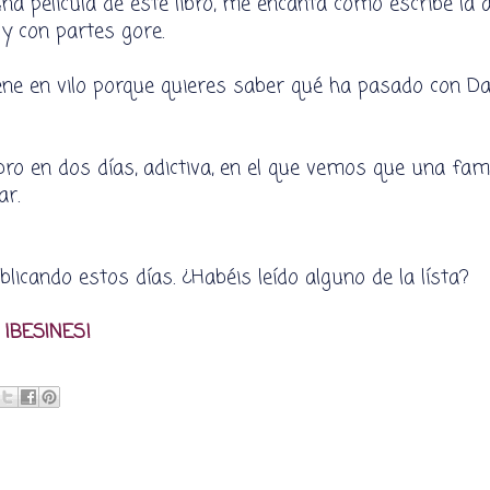
 una pelicula de este libro, me encanta como escribe la 
 y con partes gore.
ne en vilo porque quieres saber qué ha pasado con Dai
bro en dos días, adictiva, en el que vemos que una fami
ar.
icando estos días. ¿Habéis leído alguno de la lísta?
¡BESINES!