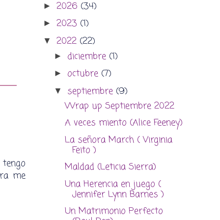
2026
(34)
►
2023
(1)
►
2022
(22)
▼
diciembre
(1)
►
octubre
(7)
►
septiembre
(9)
▼
Wrap up Septiembre 2022
A veces miento (Alice Feeney)
La señora March ( Virginia
Feito )
 tengo
Maldad (Leticia Sierra)
ura me
Una Herencia en juego (
Jennifer Lynn Barnes )
Un Matrimonio Perfecto