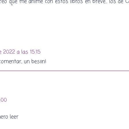
reo que me anime con estos libros en breve... los de
 2022 a las 15:15
 comentar, un besiin!
:00
ero leer