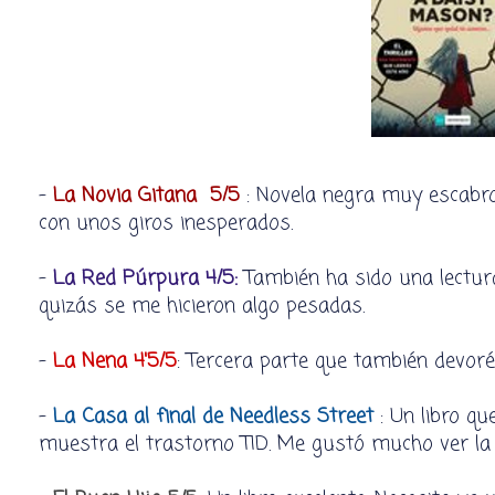
-
La Novia Gitana 5/5
: Novela negra muy escabros
con unos giros inesperados.
-
La Red Púrpura 4/5:
También ha sido una lectura
quizás se me hicieron algo pesadas.
-
La Nena 4'5/5
: Tercera parte que también devoré
-
La Casa al final de Needless Street
: Un libro q
muestra el trastorno TID. Me gustó mucho ver la h