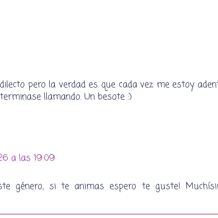
dilecto pero la verdad es que cada vez me estoy ade
 terminase llamando. Un besote :)
26 a las 19:09
te género, si te animas espero te guste! Muchís
!