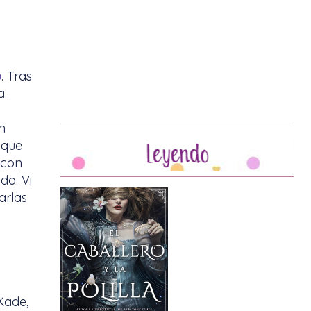
o
. Tras
a.
n
 que
 con
do. Vi
arlas
Kade,