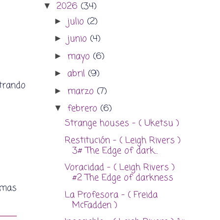
2026
(34)
▼
julio
(2)
►
junio
(4)
►
mayo
(6)
►
abril
(9)
►
ntrando
marzo
(7)
►
febrero
(6)
▼
Strange houses - ( Uketsu )
Restitución - ( Leigh Rivers )
3# The Edge of dark...
Voracidad - ( Leigh Rivers )
#2 The Edge of darkness
imas
La Profesora - ( Freida
McFadden )