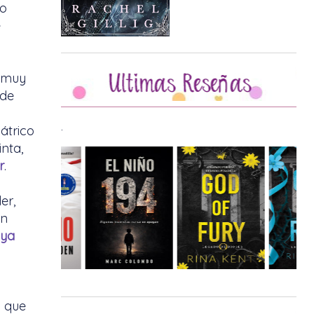
to
e
r muy
sde
.
átrico
nta,
r
.
er,
án
ya
z que