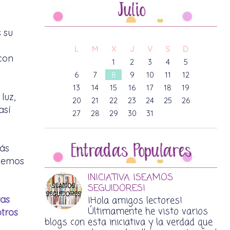
 su
L
M
X
J
V
S
D
 con
1
2
3
4
5
6
7
8
9
10
11
12
13
14
15
16
17
18
19
luz,
20
21
22
23
24
25
26
así
27
28
29
30
31
más
 vemos
INICIATIVA ¡SEAMOS
SEGUIDORES!
ras
¡Hola amigos lectores!
Últimamente he visto varios
otros
blogs con esta iniciativa y la verdad que