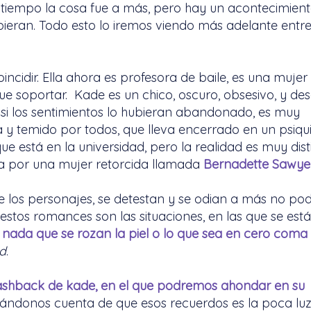
l tiempo la cosa fue a más, pero hay un acontecimien
pieran. Todo esto lo iremos viendo más adelante entr
incidir. Ella ahora es profesora de baile, es una muje
que soportar. Kade es un chico, oscuro, obsesivo, y de
i los sentimientos lo hubieran abandonado, es muy
a y temido por todos, que lleva encerrado en un psiqui
 está en la universidad, pero la realidad es muy disti
a por una mujer retorcida llamada
Bernadette Sawye
de los personajes, se detestan y se odian a más no pod
estos romances son las situaciones, en las que se est
 nada que se rozan la piel o lo que sea en cero coma
d
.
ashback de kade, en el que podremos ahondar en su
 dándonos cuenta de que esos recuerdos es la poca lu