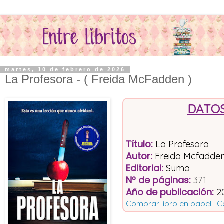
martes, 10 de febrero de 2026
La Profesora - ( Freida McFadden )
DATOS
Título
:
La Profesora
Autor:
Freida Mcfadde
Editorial
:
Suma
Nº de páginas
:
371
Año de publicación
:
2
Comprar libro en papel
|
C