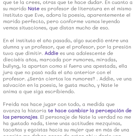
que te la crees, otras que te hace dudar. En cuanto a
su marido
Nate
es profesor de literatura en el mismo
instituto que Eve, adora la poesía, aparentemente el
marido perfecto, pero conforme vamos leyendo
vemos situaciones, que distan mucho de eso.
En el instituto el año pasado, algo sucedió entre una
alumna y un profesor, que el profesor, por la presión
tuvo que dimitir.
Addie
es una adolescente de
dieciséis años, marcada por rumores, miradas,
bullyng, la apartan como si fuera una apestada, ella
jura que no pasó nada el año anterior con el
profesor. ¿Serán ciertos los rumores? . Addie, ve una
salvación en la poesía, le gusta mucho, y Nate le
anima a que siga escribiendo.
Freida nos hace jugar con todo, a medida que
avanza la historia
te hace cambiar la percepción de
los personajes
. El personaje de Nate la verdad no me
ha gustado nada, tiene unas actitudes mezquinas,
tacañas y egoístas hacia su mujer que en más de una
ocasión me daban ganas de estar ahí y darle una